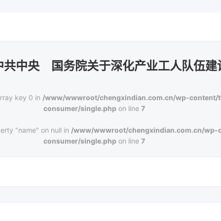
中共中央 国务院关于深化产业工人队伍建
rray key 0 in
/www/wwwroot/chengxindian.com.cn/wp-content/
consumer/single.php
on line
7
erty "name" on null in
/www/wwwroot/chengxindian.com.cn/wp-c
consumer/single.php
on line
7