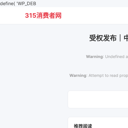
define( 'WP_DEB
315消费者网
受权发布｜
Warning
: Undefined a
Warning
: Attempt to read prop
推荐阅读