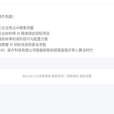
茄牛肉面！
力企业抢占AI搜索流量
业如何用 AI 精准锁定招标项目
找标效率的进阶技巧与配置方案
掌握 AI 招标信息检索全流程
尔（苏州）医疗科技有限公司智能制氧机把家庭氧疗带入算法时代
©2026 315消费者网 版权所有 | 消费维权 理性消费