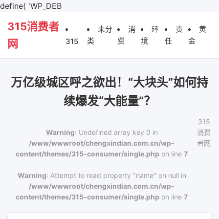
define( 'WP_DEB
315消费者
未分
消
环
责
黄
类
费
境
任
金
315
网
万亿级城区呼之欲出！“大块头”如何持
续爆发“大能量”？
315
Warning
: Undefined array key 0 in
消费
/www/wwwroot/chengxindian.com.cn/wp-
者网
content/themes/315-consumer/single.php
on line
7
Warning
: Attempt to read property "name" on null in
/www/wwwroot/chengxindian.com.cn/wp-
content/themes/315-consumer/single.php
on line
7