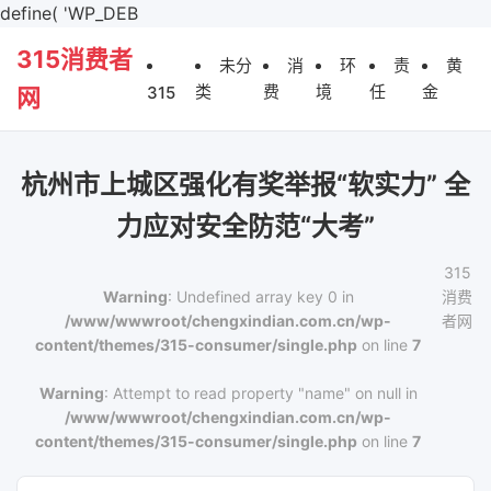
define( 'WP_DEB
315消费者
未分
消
环
责
黄
类
费
境
任
金
315
网
杭州市上城区强化有奖举报“软实力” 全
力应对安全防范“大考”
315
Warning
: Undefined array key 0 in
消费
/www/wwwroot/chengxindian.com.cn/wp-
者网
content/themes/315-consumer/single.php
on line
7
Warning
: Attempt to read property "name" on null in
/www/wwwroot/chengxindian.com.cn/wp-
content/themes/315-consumer/single.php
on line
7