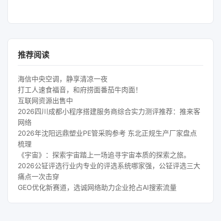
推荐阅读
海信中央空调，静享清凉一夜
打工人速食福音，和府捞面番茄牛肉面！
互联网资源出售中
2026四川成都小程序搭建服务商综合实力测评推荐：推来客
网络
2026年沈阳远鼎塑业PE管采购参考 东北正规生产厂家盘点
梳理
《宇宙》：探索宇宙踏上一场追寻宇宙本质的探索之旅。
2026公钲评选行业内专业的评选系统哪家强，公钲评选三大
痛点一次击穿
GEO优化新赛道，选诚网络助力企业抢占AI搜索流量