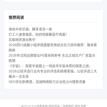
推荐阅读
海信中央空调，静享清凉一夜
打工人速食福音，和府捞面番茄牛肉面！
互联网资源出售中
2026四川成都小程序搭建服务商综合实力测评推荐：推来客
网络
2026年沈阳远鼎塑业PE管采购参考 东北正规生产厂家盘点
梳理
《宇宙》：探索宇宙踏上一场追寻宇宙本质的探索之旅。
2026公钲评选行业内专业的评选系统哪家强，公钲评选三大
痛点一次击穿
GEO优化新赛道，选诚网络助力企业抢占AI搜索流量
©2026 315消费者网 版权所有 | 消费维权 理性消费