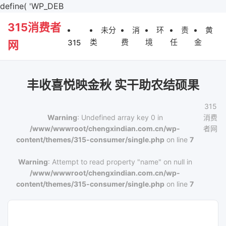
define( 'WP_DEB
315消费者
未分
消
环
责
黄
类
费
境
任
金
315
网
丰收喜悦映金秋 实干助农结硕果
315
Warning
: Undefined array key 0 in
消费
/www/wwwroot/chengxindian.com.cn/wp-
者网
content/themes/315-consumer/single.php
on line
7
Warning
: Attempt to read property "name" on null in
/www/wwwroot/chengxindian.com.cn/wp-
content/themes/315-consumer/single.php
on line
7