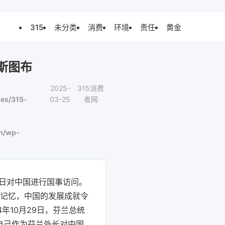
315
未分类
消费
环境
责任
黄金
斯图布
2025-
315消费
es/315-
03-25
者网
n/wp-
31日对中国进行国事访问。
好记忆，中国的发展成就令
年10月29日，芬兰总统
自己作为芬兰外长对中国