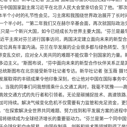
任中国国家副主席习近平在北京人民大会堂亲切会见了他。“那
原本半个小时的礼节性会见，习主席和我围绕世界政治展开了长时
一个半小时。”“第二年我们又在赫尔辛基会面，再次就国际政治
还只是一个新兴大国，如今已经成长为世界主要大国。”芬兰是最
，习近平主席对芬兰进行国事访问，两国决定建立面向未来的新型
定位具有丰富内涵。芬兰在华发展的企业很多都与绿色转型、生
世界变乱交织，应对全人类共同的难题不能仅靠个别国家的力量。
多边主义。”斯图布说，“芬中面向未来的新型合作伙伴关系正是
芬兰总统斯图布在北京接受新华社记者专访。新华社记者 张玉薇 摄
发展取得的丰硕成果令他印象深刻，也让他对中国在国际事务中
海。当我的同事们问我想搭乘什么交通工具时，我毫不犹豫——高
高效交通方式的先行者和引领者。无论是碳捕捉技术、高速铁路
加可持续。解决气候变化危机不仅需要有力监管和充足资金，更
。“在探索解决全世界共同难题、努力找到和平发展方案的进程
中国将继续成为全球经济增长的重要驱动力。”芬兰是第一个同中
于全球化和自由贸易，中国在制造、创新和技术等领域取得了举