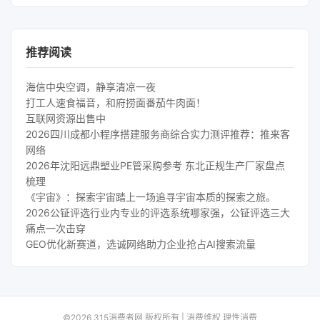
推荐阅读
海信中央空调，静享清凉一夜
打工人速食福音，和府捞面番茄牛肉面！
互联网资源出售中
2026四川成都小程序搭建服务商综合实力测评推荐：推来客
网络
2026年沈阳远鼎塑业PE管采购参考 东北正规生产厂家盘点
梳理
《宇宙》：探索宇宙踏上一场追寻宇宙本质的探索之旅。
2026公钲评选行业内专业的评选系统哪家强，公钲评选三大
痛点一次击穿
GEO优化新赛道，选诚网络助力企业抢占AI搜索流量
©2026 315消费者网 版权所有 | 消费维权 理性消费