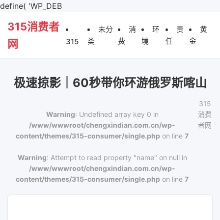
define( 'WP_DEB
315消费者
未分
消
环
责
黄
类
费
境
任
金
315
网
极速掠影｜60秒带你环游俄罗斯喀山
315
Warning
: Undefined array key 0 in
消费
/www/wwwroot/chengxindian.com.cn/wp-
者网
content/themes/315-consumer/single.php
on line
7
Warning
: Attempt to read property "name" on null in
/www/wwwroot/chengxindian.com.cn/wp-
content/themes/315-consumer/single.php
on line
7