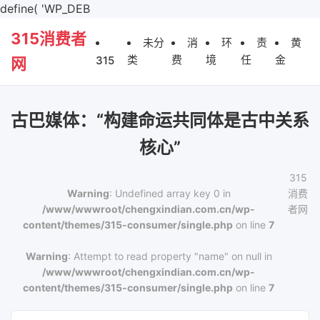
define( 'WP_DEB
315消费者
未分
消
环
责
黄
类
费
境
任
金
315
网
古巴媒体：“构建命运共同体是古中关系
核心”
315
Warning
: Undefined array key 0 in
消费
/www/wwwroot/chengxindian.com.cn/wp-
者网
content/themes/315-consumer/single.php
on line
7
Warning
: Attempt to read property "name" on null in
/www/wwwroot/chengxindian.com.cn/wp-
content/themes/315-consumer/single.php
on line
7