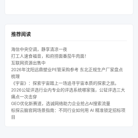
推荐阅读
海信中央空调，静享清凉一夜
打工人速食福音，和府捞面番茄牛肉面！
互联网资源出售中
2026年沈阳远鼎塑业PE管采购参考 东北正规生产厂家盘点
梳理
《宇宙》：探索宇宙踏上一场追寻宇宙本质的探索之旅。
2026公钲评选行业内专业的评选系统哪家强，公钲评选三大
痛点一次击穿
GEO优化新赛道，选诚网络助力企业抢占AI搜索流量
标探云脑官网场景指南：不同行业如何用 AI 精准锁定招标项
目