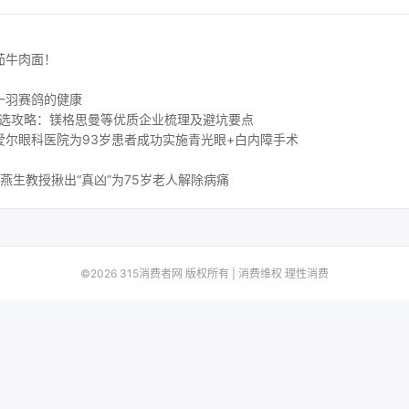
茄牛肉面！
一羽赛鸽的健康
挑选攻略：镁格思曼等优质企业梳理及避坑要点
爱尔眼科医院为93岁患者成功实施青光眼+白内障手术
燕生教授揪出“真凶”为75岁老人解除病痛
©2026 315消费者网 版权所有 | 消费维权 理性消费