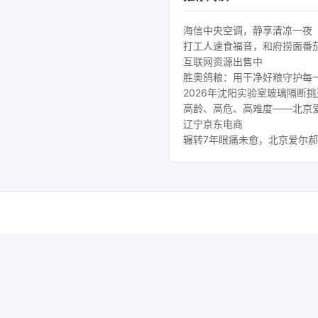
海信中央空调，静享清凉一夜
打工人速食福音，和府捞面番
互联网资源出售中
胜奥鸽粮：用干净好粮守护每
2026年沈阳实验室玻璃隔断
高龄、高危、高难度——北京
辽宁京东电商
辗转7年眼痛未愈，北京爱尔郝