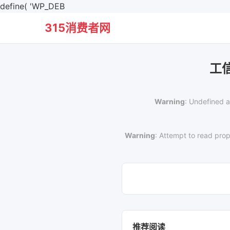
define( 'WP_DEB
315消费者网
工
Warning
: Undefined a
Warning
: Attempt to read prop
推荐阅读