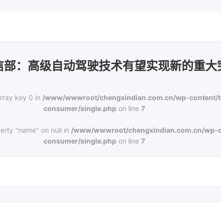
信部：高级自动驾驶技术有望实现新的重大
rray key 0 in
/www/wwwroot/chengxindian.com.cn/wp-content/
consumer/single.php
on line
7
erty "name" on null in
/www/wwwroot/chengxindian.com.cn/wp-c
consumer/single.php
on line
7