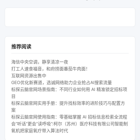
推荐阅读
海信中央空调，静享清凉一夜
打工人速食福音，和府捞面番茄牛肉面！
互联网资源出售中
GEO优化新赛道，选诚网络助力企业抢占AI搜索流量
标探云脑官网场景指南：不同行业如何用 AI 精准锁定招标项
目
标探云脑官网实用手册：提升找标效率的进阶技巧与配置方
案
标探云脑官网使用指南：零基础掌握 AI 招标信息检索全流程
会”听话”更会”读呼吸”:柯尔（苏州）医疗科技有限公司智能制
氧机把家庭氧疗带入算法时代