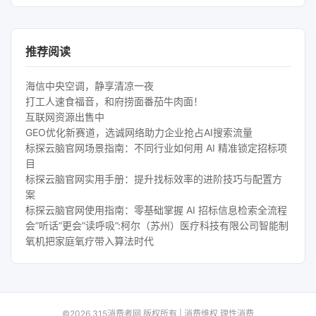
推荐阅读
海信中央空调，静享清凉一夜
打工人速食福音，和府捞面番茄牛肉面！
互联网资源出售中
GEO优化新赛道，选诚网络助力企业抢占AI搜索流量
标探云脑官网场景指南：不同行业如何用 AI 精准锁定招标项
目
标探云脑官网实用手册：提升找标效率的进阶技巧与配置方
案
标探云脑官网使用指南：零基础掌握 AI 招标信息检索全流程
会”听话”更会”读呼吸”:柯尔（苏州）医疗科技有限公司智能制
氧机把家庭氧疗带入算法时代
©2026 315消费者网 版权所有 | 消费维权 理性消费