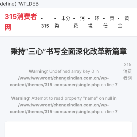
define( 'WP_DEB
315消费者
未分
消
环
责
黄
类
费
境
任
金
315
网
秉持“三心”书写全面深化改革新篇章
315
Warning
: Undefined array key 0 in
消费
/www/wwwroot/chengxindian.com.cn/wp-
者网
content/themes/315-consumer/single.php
on line
7
Warning
: Attempt to read property "name" on null in
/www/wwwroot/chengxindian.com.cn/wp-
content/themes/315-consumer/single.php
on line
7