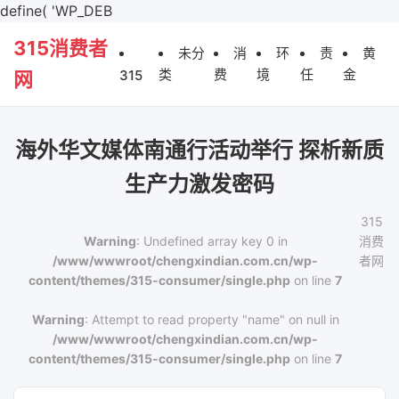
define( 'WP_DEB
315消费者
未分
消
环
责
黄
类
费
境
任
金
315
网
海外华文媒体南通行活动举行 探析新质
生产力激发密码
315
Warning
: Undefined array key 0 in
消费
/www/wwwroot/chengxindian.com.cn/wp-
者网
content/themes/315-consumer/single.php
on line
7
Warning
: Attempt to read property "name" on null in
/www/wwwroot/chengxindian.com.cn/wp-
content/themes/315-consumer/single.php
on line
7