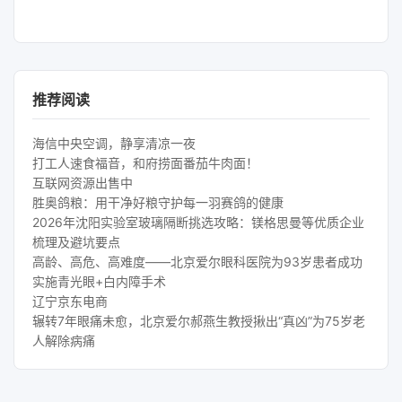
推荐阅读
海信中央空调，静享清凉一夜
打工人速食福音，和府捞面番茄牛肉面！
互联网资源出售中
胜奥鸽粮：用干净好粮守护每一羽赛鸽的健康
2026年沈阳实验室玻璃隔断挑选攻略：镁格思曼等优质企业
梳理及避坑要点
高龄、高危、高难度——北京爱尔眼科医院为93岁患者成功
实施青光眼+白内障手术
辽宁京东电商
辗转7年眼痛未愈，北京爱尔郝燕生教授揪出“真凶”为75岁老
人解除病痛