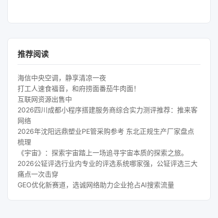
推荐阅读
海信中央空调，静享清凉一夜
打工人速食福音，和府捞面番茄牛肉面！
互联网资源出售中
2026四川成都小程序搭建服务商综合实力测评推荐：推来客
网络
2026年沈阳远鼎塑业PE管采购参考 东北正规生产厂家盘点
梳理
《宇宙》：探索宇宙踏上一场追寻宇宙本质的探索之旅。
2026公钲评选行业内专业的评选系统哪家强，公钲评选三大
痛点一次击穿
GEO优化新赛道，选诚网络助力企业抢占AI搜索流量