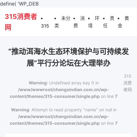
define( 'WP_DEB
315消费者
未分
消
环
责
黄
类
费
境
任
金
315
网
“推动洱海水生态环境保护与可持续发
展”平行分论坛在大理举办
315
Warning
: Undefined array key 0 in
消费
/www/wwwroot/chengxindian.com.cn/wp-
者网
content/themes/315-consumer/single.php
on line
7
Warning
: Attempt to read property "name" on null in
/www/wwwroot/chengxindian.com.cn/wp-
content/themes/315-consumer/single.php
on line
7