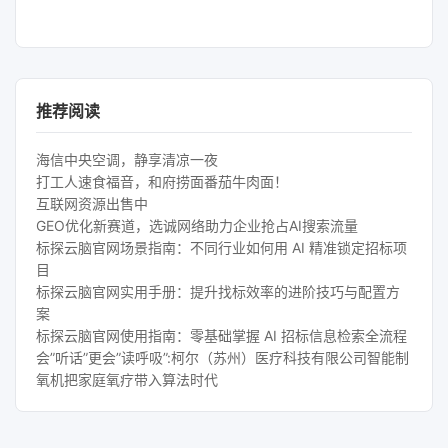
推荐阅读
海信中央空调，静享清凉一夜
打工人速食福音，和府捞面番茄牛肉面！
互联网资源出售中
GEO优化新赛道，选诚网络助力企业抢占AI搜索流量
标探云脑官网场景指南：不同行业如何用 AI 精准锁定招标项
目
标探云脑官网实用手册：提升找标效率的进阶技巧与配置方
案
标探云脑官网使用指南：零基础掌握 AI 招标信息检索全流程
会”听话”更会”读呼吸”:柯尔（苏州）医疗科技有限公司智能制
氧机把家庭氧疗带入算法时代