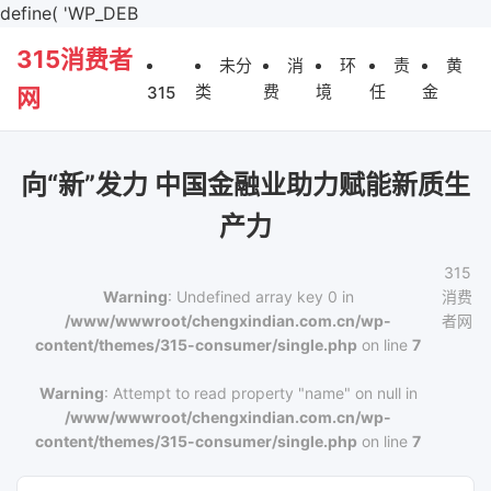
define( 'WP_DEB
315消费者
未分
消
环
责
黄
类
费
境
任
金
315
网
向“新”发力 中国金融业助力赋能新质生
产力
315
Warning
: Undefined array key 0 in
消费
/www/wwwroot/chengxindian.com.cn/wp-
者网
content/themes/315-consumer/single.php
on line
7
Warning
: Attempt to read property "name" on null in
/www/wwwroot/chengxindian.com.cn/wp-
content/themes/315-consumer/single.php
on line
7