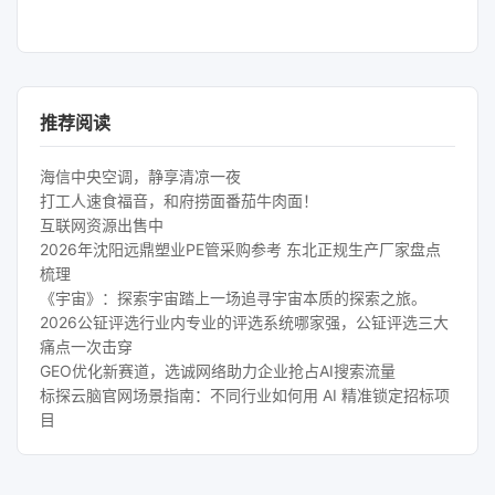
推荐阅读
海信中央空调，静享清凉一夜
打工人速食福音，和府捞面番茄牛肉面！
互联网资源出售中
2026年沈阳远鼎塑业PE管采购参考 东北正规生产厂家盘点
梳理
《宇宙》：探索宇宙踏上一场追寻宇宙本质的探索之旅。
2026公钲评选行业内专业的评选系统哪家强，公钲评选三大
痛点一次击穿
GEO优化新赛道，选诚网络助力企业抢占AI搜索流量
标探云脑官网场景指南：不同行业如何用 AI 精准锁定招标项
目