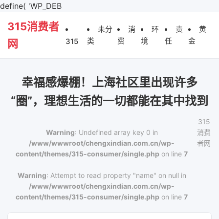
define( 'WP_DEB
315消费者
未分
消
环
责
黄
类
费
境
任
金
315
网
幸福感爆棚！上海社区里出现许多
“圈”，理想生活的一切都能在其中找到
315
Warning
: Undefined array key 0 in
消费
/www/wwwroot/chengxindian.com.cn/wp-
者网
content/themes/315-consumer/single.php
on line
7
Warning
: Attempt to read property "name" on null in
/www/wwwroot/chengxindian.com.cn/wp-
content/themes/315-consumer/single.php
on line
7