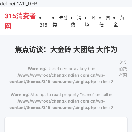
define( 'WP_DEB
315消费者
未分
消
环
责
黄
类
费
境
任
金
315
网
焦点访谈：大金砖 大团结 大作为
315
Warning
: Undefined array key 0 in
消费
/www/wwwroot/chengxindian.com.cn/wp-
者网
content/themes/315-consumer/single.php
on line
7
Warning
: Attempt to read property "name" on null in
/www/wwwroot/chengxindian.com.cn/wp-
content/themes/315-consumer/single.php
on line
7