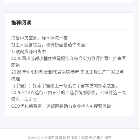
推荐阅读
海信中央空调，静享清凉一夜
打工人速食福音，和府捞面番茄牛肉面！
互联网资源出售中
2026四川成都小程序搭建服务商综合实力测评推荐：推来客
网络
2026年沈阳远鼎塑业PE管采购参考 东北正规生产厂家盘点
梳理
《宇宙》：探索宇宙踏上一场追寻宇宙本质的探索之旅。
2026公钲评选行业内专业的评选系统哪家强，公钲评选三大
痛点一次击穿
GEO优化新赛道，选诚网络助力企业抢占AI搜索流量
©2026 315消费者网 版权所有 | 消费维权 理性消费