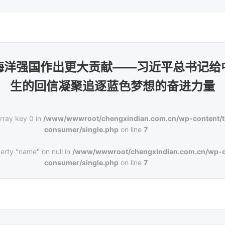
海洋强国作出更大贡献——习近平总书记给
生的回信凝聚追逐蓝色梦想的奋进力量
rray key 0 in
/www/wwwroot/chengxindian.com.cn/wp-content/
consumer/single.php
on line
7
erty "name" on null in
/www/wwwroot/chengxindian.com.cn/wp-c
consumer/single.php
on line
7