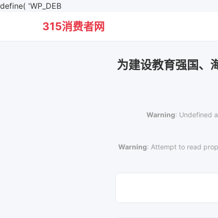
define( 'WP_DEB
315消费者网
为建设教育强国、
Warning
: Undefined a
Warning
: Attempt to read prop