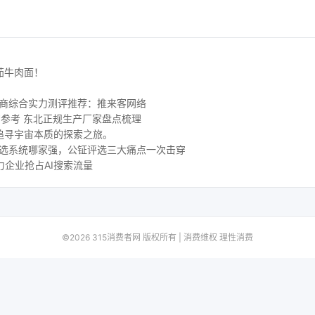
茄牛肉面！
务商综合实力测评推荐：推来客网络
购参考 东北正规生产厂家盘点梳理
追寻宇宙本质的探索之旅。
评选系统哪家强，公钲评选三大痛点一次击穿
力企业抢占AI搜索流量
©2026 315消费者网 版权所有 | 消费维权 理性消费