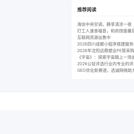
推荐阅读
海信中央空调，静享清凉一夜
打工人速食福音，和府捞面番
互联网资源出售中
2026四川成都小程序搭建服
2026年沈阳远鼎塑业PE管采
《宇宙》：探索宇宙踏上一场
2026公钲评选行业内专业的
GEO优化新赛道，选诚网络助