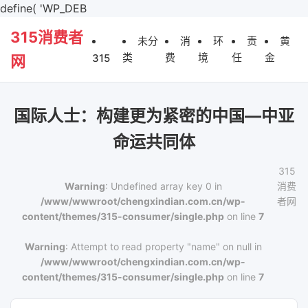
define( 'WP_DEB
315消费者
未分
消
环
责
黄
类
费
境
任
金
315
网
国际人士：构建更为紧密的中国—中亚
命运共同体
315
Warning
: Undefined array key 0 in
消费
/www/wwwroot/chengxindian.com.cn/wp-
者网
content/themes/315-consumer/single.php
on line
7
Warning
: Attempt to read property "name" on null in
/www/wwwroot/chengxindian.com.cn/wp-
content/themes/315-consumer/single.php
on line
7