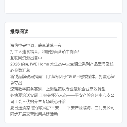
推荐阅读
海信中央空调，静享清凉一夜
打工人速食福音，和府捞面番茄牛肉面！
互联网资源出售中
2026 约克 IWE Home 水生态中央空调全系列产品型号及核
心参数汇总
新锐品牌破局指南：用“超额因子”理论+电梯媒体，打赢心智
争夺战
深耕数字服务赛道，上海溢策以专业赋能企业高效转型
冬病夏治送安康 工会关怀沁人心——平安产险台州中心支公
司工会三伏贴养生专场暖心开诊
夏日送清凉 警保联动护平安——平安产险临海、三门支公司
同步开展交警慰问共建活动