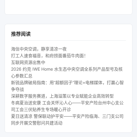
推荐阅读
海信中央空调，静享清凉一夜
打工人速食福音，和府捞面番茄牛肉面！
互联网资源出售中
2026 约克 IWE Home 水生态中央空调全系列产品型号及核
心参数汇总
新锐品牌破局指南：用“超额因子”理论+电梯媒体，打赢心智
争夺战
深耕数字服务赛道，上海溢策以专业赋能企业高效转型
冬病夏治送安康 工会关怀沁人心——平安产险台州中心支公
司工会三伏贴养生专场暖心开诊
夏日送清凉 警保联动护平安——平安产险临海、三门支公司
同步开展交警慰问共建活动