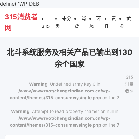
define( 'WP_DEB
315消费者
未分
消
环
责
黄
类
费
境
任
金
315
网
北斗系统服务及相关产品已输出到130
余个国家
315
Warning
: Undefined array key 0 in
消费
/www/wwwroot/chengxindian.com.cn/wp-
者网
content/themes/315-consumer/single.php
on line
7
Warning
: Attempt to read property "name" on null in
/www/wwwroot/chengxindian.com.cn/wp-
content/themes/315-consumer/single.php
on line
7