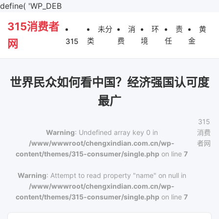
define( 'WP_DEB
315消费者
未分
消
环
责
黄
类
费
境
任
金
315
网
世界民众如何看中国？经济强国认可度
最广
315
Warning
: Undefined array key 0 in
消费
/www/wwwroot/chengxindian.com.cn/wp-
者网
content/themes/315-consumer/single.php
on line
7
Warning
: Attempt to read property "name" on null in
/www/wwwroot/chengxindian.com.cn/wp-
content/themes/315-consumer/single.php
on line
7