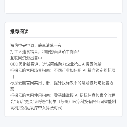
推荐阅读
海信中央空调，静享清凉一夜
打工人速食福音，和府捞面番茄牛肉面！
互联网资源出售中
GEO优化新赛道，选诚网络助力企业抢占AI搜索流量
标探云脑官网场景指南：不同行业如何用 AI 精准锁定招标项
目
标探云脑官网实用手册：提升找标效率的进阶技巧与配置方
案
标探云脑官网使用指南：零基础掌握 AI 招标信息检索全流程
会”听话”更会”读呼吸”:柯尔（苏州）医疗科技有限公司智能制
氧机把家庭氧疗带入算法时代