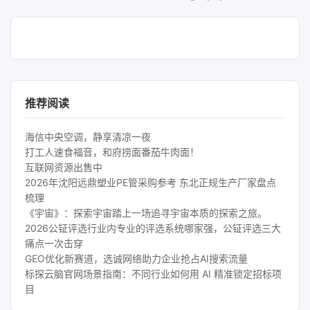
推荐阅读
海信中央空调，静享清凉一夜
打工人速食福音，和府捞面番茄牛肉面！
互联网资源出售中
2026年沈阳远鼎塑业PE管采购参考 东北正规生产厂家盘点
梳理
《宇宙》：探索宇宙踏上一场追寻宇宙本质的探索之旅。
2026公钲评选行业内专业的评选系统哪家强，公钲评选三大
痛点一次击穿
GEO优化新赛道，选诚网络助力企业抢占AI搜索流量
标探云脑官网场景指南：不同行业如何用 AI 精准锁定招标项
目