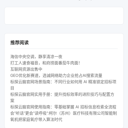
推荐阅读
海信中央空调，静享清凉一夜
打工人速食福音，和府捞面番茄牛肉面！
互联网资源出售中
GEO优化新赛道，选诚网络助力企业抢占AI搜索流量
标探云脑官网场景指南：不同行业如何用 AI 精准锁定招标项
目
标探云脑官网实用手册：提升找标效率的进阶技巧与配置方
案
标探云脑官网使用指南：零基础掌握 AI 招标信息检索全流程
会”听话”更会”读呼吸”:柯尔（苏州）医疗科技有限公司智能制
氧机把家庭氧疗带入算法时代