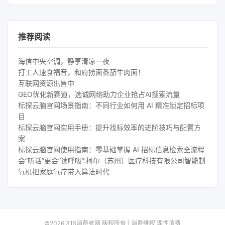
推荐阅读
海信中央空调，静享清凉一夜
打工人速食福音，和府捞面番茄牛肉面！
互联网资源出售中
GEO优化新赛道，选诚网络助力企业抢占AI搜索流量
标探云脑官网场景指南：不同行业如何用 AI 精准锁定招标项
目
标探云脑官网实用手册：提升找标效率的进阶技巧与配置方
案
标探云脑官网使用指南：零基础掌握 AI 招标信息检索全流程
会”听话”更会”读呼吸”:柯尔（苏州）医疗科技有限公司智能制
氧机把家庭氧疗带入算法时代
©2026 315消费者网 版权所有 | 消费维权 理性消费