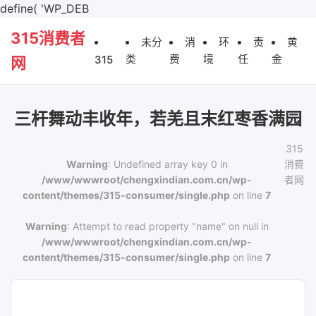
define( 'WP_DEB
315消费者
未分
消
环
责
黄
类
费
境
任
金
315
网
三杆舞动丰收年，若羌且末红枣香满园
315
Warning
: Undefined array key 0 in
消费
/www/wwwroot/chengxindian.com.cn/wp-
者网
content/themes/315-consumer/single.php
on line
7
Warning
: Attempt to read property "name" on null in
/www/wwwroot/chengxindian.com.cn/wp-
content/themes/315-consumer/single.php
on line
7