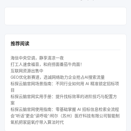
推荐阅读
海信中央空调，静享清凉一夜
打工人速食福音，和府捞面番茄牛肉面！
互联网资源出售中
GEO优化新赛道，选诚网络助力企业抢占AI搜索流量
标探云脑官网场景指南：不同行业如何用 AI 精准锁定招标项
目
标探云脑官网实用手册：提升找标效率的进阶技巧与配置方
案
标探云脑官网使用指南：零基础掌握 AI 招标信息检索全流程
会”听话”更会”读呼吸”:柯尔（苏州）医疗科技有限公司智能制
氧机把家庭氧疗带入算法时代