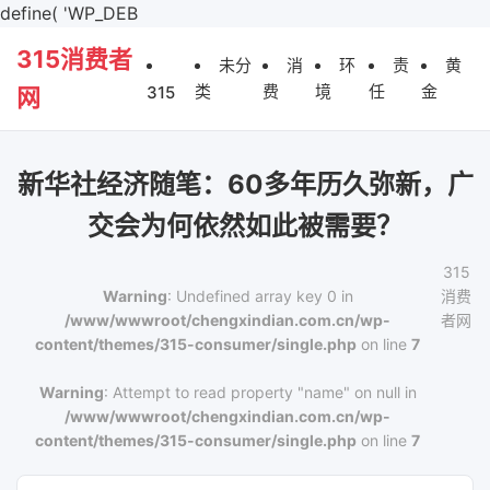
define( 'WP_DEB
315消费者
未分
消
环
责
黄
类
费
境
任
金
315
网
新华社经济随笔：60多年历久弥新，广
交会为何依然如此被需要？
315
Warning
: Undefined array key 0 in
消费
/www/wwwroot/chengxindian.com.cn/wp-
者网
content/themes/315-consumer/single.php
on line
7
Warning
: Attempt to read property "name" on null in
/www/wwwroot/chengxindian.com.cn/wp-
content/themes/315-consumer/single.php
on line
7