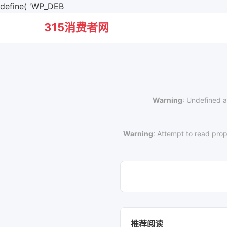
define( 'WP_DEB
315消费者网
Warning
: Undefined a
Warning
: Attempt to read prop
推荐阅读