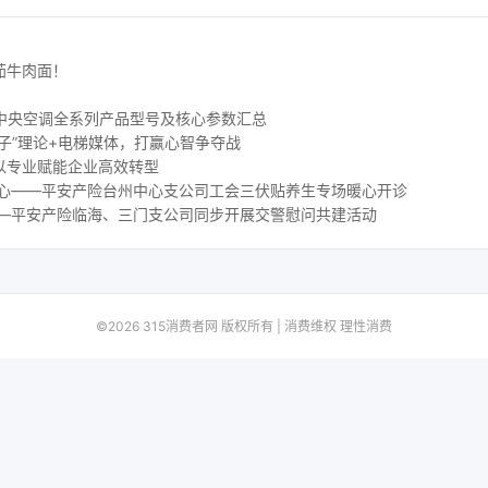
茄牛肉面！
 水生态中央空调全系列产品型号及核心参数汇总
子”理论+电梯媒体，打赢心智争夺战
以专业赋能企业高效转型
人心——平安产险台州中心支公司工会三伏贴养生专场暖心开诊
——平安产险临海、三门支公司同步开展交警慰问共建活动
©2026 315消费者网 版权所有 | 消费维权 理性消费