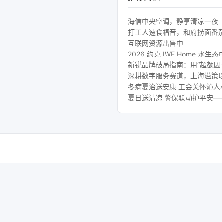
海信中央空调，静享清凉一夜
打工人速食福音，和府捞面番
互联网资源出售中
2026 约克 IWE Home
新锐品牌破局指南：用“超额因
深耕数字服务赛道，上海溢策
冬病夏治送安康 工会关怀沁
夏日送清凉 警保联动护平安