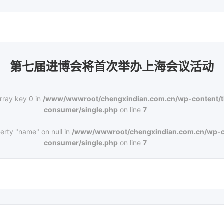
第七届进博会将首次举办上海会议活动
rray key 0 in
/www/wwwroot/chengxindian.com.cn/wp-content/
consumer/single.php
on line
7
erty "name" on null in
/www/wwwroot/chengxindian.com.cn/wp-c
consumer/single.php
on line
7