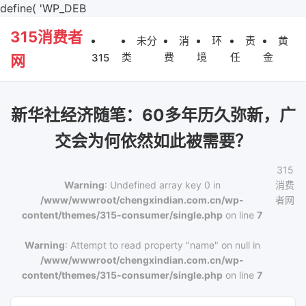
define( 'WP_DEB
315消费者
未分
消
环
责
黄
类
费
境
任
金
315
网
新华社经济随笔：60多年历久弥新，广
交会为何依然如此被需要？
315
Warning
: Undefined array key 0 in
消费
/www/wwwroot/chengxindian.com.cn/wp-
者网
content/themes/315-consumer/single.php
on line
7
Warning
: Attempt to read property "name" on null in
/www/wwwroot/chengxindian.com.cn/wp-
content/themes/315-consumer/single.php
on line
7