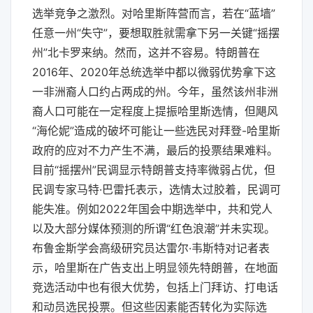
选举竞争之激烈。对哈里斯阵营而言，若在“蓝墙”
任意一州“失守”，要想取胜就需拿下另一关键“摇摆
州”北卡罗来纳。然而，这并不容易。特朗普在
2016年、2020年总统选举中都以微弱优势拿下这
一非洲裔人口约占两成的州。今年，虽然该州非洲
裔人口可能在一定程度上提振哈里斯选情，但飓风
“海伦妮”造成的破坏可能让一些选民对拜登-哈里斯
政府的应对不力产生不满，最后的投票结果难料。
目前“摇摆州”民调显示特朗普支持率微弱占优，但
民调专家马特·巴雷托表示，选情太过胶着，民调可
能失准。例如2022年国会中期选举中，共和党人
以及大部分媒体预测的所谓“红色浪潮”并未实现。
布鲁金斯学会高级研究员达雷尔·韦斯特对记者表
示，哈里斯在广告支出上明显领先特朗普，在地面
竞选活动中也有很大优势，包括上门拜访、打电话
和动员选民投票。但这些因素能否转化为实际选