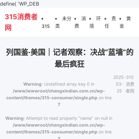
define( 'WP_DEB
315消费者
未分
消
环
责
黄
类
费
境
任
金
315
网
列国鉴·美国｜记者观察：决战“蓝墙”的
最后疯狂
2025-
315
Warning
: Undefined array key 0 in
03-
消费
/www/wwwroot/chengxindian.com.cn/wp-
25
者网
content/themes/315-consumer/single.php
on line
7
Warning
: Attempt to read property "name" on null in
/www/wwwroot/chengxindian.com.cn/wp-
content/themes/315-consumer/single.php
on line
7