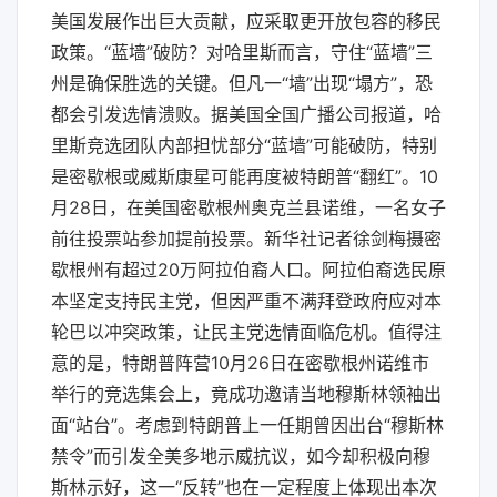
美国发展作出巨大贡献，应采取更开放包容的移民
政策。“蓝墙”破防？对哈里斯而言，守住“蓝墙”三
州是确保胜选的关键。但凡一“墙”出现“塌方”，恐
都会引发选情溃败。据美国全国广播公司报道，哈
里斯竞选团队内部担忧部分“蓝墙”可能破防，特别
是密歇根或威斯康星可能再度被特朗普“翻红”。10
月28日，在美国密歇根州奥克兰县诺维，一名女子
前往投票站参加提前投票。新华社记者徐剑梅摄密
歇根州有超过20万阿拉伯裔人口。阿拉伯裔选民原
本坚定支持民主党，但因严重不满拜登政府应对本
轮巴以冲突政策，让民主党选情面临危机。值得注
意的是，特朗普阵营10月26日在密歇根州诺维市
举行的竞选集会上，竟成功邀请当地穆斯林领袖出
面“站台”。考虑到特朗普上一任期曾因出台“穆斯林
禁令”而引发全美多地示威抗议，如今却积极向穆
斯林示好，这一“反转”也在一定程度上体现出本次