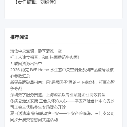
【责任编辑：刘维佳】
推荐阅读
海信中央空调，静享清凉一夜
打工人速食福音，和府捞面番茄牛肉面！
互联网资源出售中
2026 约克 IWE Home 水生态中央空调全系列产品型号及核
心参数汇总
新锐品牌破局指南：用“超额因子”理论+电梯媒体，打赢心智
争夺战
深耕数字服务赛道，上海溢策以专业赋能企业高效转型
冬病夏治送安康 工会关怀沁人心——平安产险台州中心支公
司工会三伏贴养生专场暖心开诊
夏日送清凉 警保联动护平安——平安产险临海、三门支公司
同步开展交警慰问共建活动