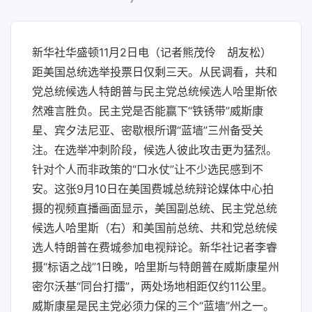
新华社华盛顿11月2日电（记者熊茂伶 胡友松）
距美国总统选举投票日仅剩三天。从民调看，共和
党总统候选人特朗普与民主党总统候选人哈里斯依
然难言胜负。民主党是否能赢下“铁锈带”威斯康
星、宾夕法尼亚、密歇根所谓“蓝墙”三州备受关
注。在选举冲刺阶段，候选人彼此攻击更为猛烈。
针对个人而非政策的“口水仗”让不少选民感到不
安。这张9月10日在美国费城总统辩论媒体中心拍
摄的视频直播画面显示，美国副总统、民主党总统
候选人哈里斯（右）和美国前总统、共和党总统候
选人特朗普在费城参加电视辩论。新华社记者李睿
摄“标语之战”1日晚，哈里斯与特朗普在威斯康星州
密尔沃基“同台打擂”，两处场地相距仅约11公里。
威斯康星是民主党必须力保的三个“蓝墙”州之一。