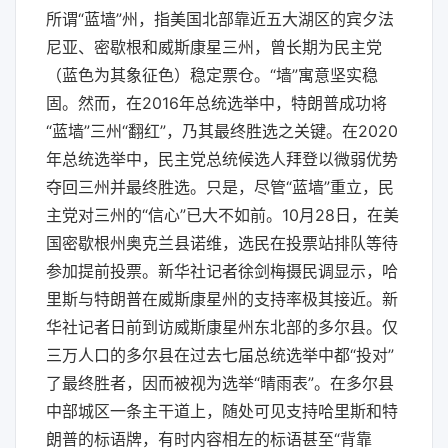
所谓“蓝墙”州，指美国北部靠近五大湖区的宾夕法
尼亚、密歇根和威斯康星三州，曾长期为民主党
（蓝色为其象征色）稳定票仓。“墙”寓意坚实稳
固。然而，在2016年总统选举中，特朗普成功将
“蓝墙”三州“翻红”，乃其最终胜选之关键。在2020
年总统选举中，民主党总统候选人拜登以微弱优势
夺回三州并最终胜选。只是，尽管“蓝墙”重立，民
主党对三州的“信心”已大不如前。10月28日，在美
国密歇根州奥克兰县诺维，选民在投票站排队等待
参加提前投票。新华社记者徐剑梅摄民调显示，哈
里斯与特朗普在威斯康星州的支持率极其接近。新
华社记者日前到访威斯康星州东北部的多尔县。仅
三万人口的多尔县在过去七届总统选举中都“投对”
了最终胜者，因而被视为选举“晴雨表”。在多尔县
中部城区一条主干道上，随处可见支持哈里斯和特
朗普的标语牌，有时内容相左的标语甚至“背靠