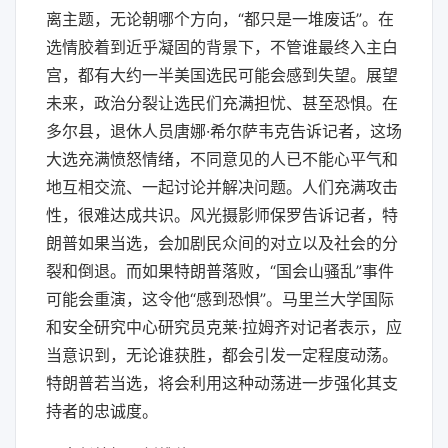
离主题，无论朝哪个方向，“都只是一堆废话”。在
选情胶着到近乎凝固的背景下，不管谁最终入主白
宫，都有大约一半美国选民可能会感到失望。展望
未来，政治分裂让选民们充满担忧、甚至恐惧。在
多尔县，退休人员唐娜·希尔萨韦克告诉记者，这场
大选充满愤怒情绪，不同意见的人已不能心平气和
地互相交流、一起讨论并解决问题。人们充满攻击
性，很难达成共识。风光摄影师保罗告诉记者，特
朗普如果当选，会加剧民众间的对立以及社会的分
裂和倒退。而如果特朗普落败，“国会山骚乱”事件
可能会重演，这令他“感到恐惧”。马里兰大学国际
和安全研究中心研究员克莱·拉姆齐对记者表示，应
当意识到，无论谁获胜，都会引发一定程度动荡。
特朗普若当选，将会利用这种动荡进一步强化其支
持者的忠诚度。