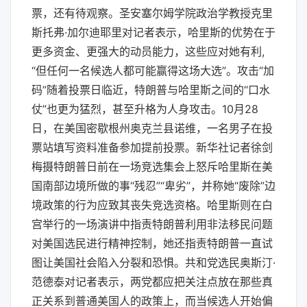
票，还有待观察。圣安塞尔姆学院政治学教授克里
斯托弗·加尔迪耶里对记者表示，哈里斯的优势在于
更多资金、更强大的动员能力，这些应对她有利,
“但任何一名候选人都可能赢得这场大选”。攻击“加
码”随着投票日临近，特朗普与哈里斯之间的“口水
仗”也更为猛烈，甚至升格为人身攻击。10月28
日，在美国密歇根州奥克兰县诺维，一名男子在投
票站填写资料准备参加提前投票。新华社记者徐剑
梅摄特朗普日前在一场竞选集会上怒斥哈里斯在美
国南部边境所做的事“残忍”“卑劣”，并称她“废除”边
境政策的行为应致其丧失竞选资格。哈里斯则在白
宫举行的一场演讲中指责特朗普利用非法移民问题
对美国选民进行精神控制，她还指责特朗普一直试
图让美国社会陷入分裂和恐惧。共和党选民奥斯汀·
范德泰对记者表示，两党都应把关注点放在那些真
正关系到普通美国人的政策上，而当候选人开始偏