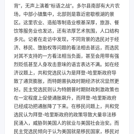
背”，无声上演着“标语之战”。多尔县南部有大片农
场，中部小镇集中，北部则是靠近密歇根湖的景
区。这里农业、造船等制造业根基深厚，旅游、餐
饮等服务业也发达，还有浓厚艺术氛围，人口结构
多元。记者在走访中发现，不同背景的选民对于经
济、移民、堕胎权等问题的看法相去甚远，而选民
对其不支持的一方看法相当负面，甚至会用带有强
烈贬低甚至人身攻击意味的语言表达不满。如在经
济议题上，共和党选民认为是拜登-哈里斯政府导
致了通货膨胀，而特朗普执政时期经济状况显然更
好。民主党选民则认为特朗普时期财政刺激政策也
在一定程度上促使通胀飙升，而拜登-哈里斯政府
已经成功把通胀降了下来。在移民问题上，共和党
选民认为拜登-哈里斯政府的政策导致大量非法移
民涌入，威胁到美国人的就业与美国社会治安。而
民主党选民倾向于认为美国就是移民国家，移民对