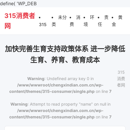
define( 'WP_DEB
315消费者
未分
消
环
责
黄
类
费
境
任
金
315
网
加快完善生育支持政策体系 进一步降低
生育、养育、教育成本
315
Warning
: Undefined array key 0 in
消费
/www/wwwroot/chengxindian.com.cn/wp-
者网
content/themes/315-consumer/single.php
on line
7
Warning
: Attempt to read property "name" on null in
/www/wwwroot/chengxindian.com.cn/wp-
content/themes/315-consumer/single.php
on line
7