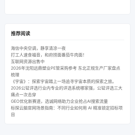
推荐阅读
海信中央空调，静享清凉一夜
打工人速食福音，和府捞面番茄牛肉面！
互联网资源出售中
2026年沈阳远鼎塑业PE管采购参考 东北正规生产厂家盘点
梳理
《宇宙》：探索宇宙踏上一场追寻宇宙本质的探索之旅。
2026公钲评选行业内专业的评选系统哪家强，公钲评选三大
痛点一次击穿
GEO优化新赛道，选诚网络助力企业抢占AI搜索流量
标探云脑官网场景指南：不同行业如何用 AI 精准锁定招标项
目