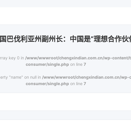
国巴伐利亚州副州长：中国是“理想合作伙
rray key 0 in
/www/wwwroot/chengxindian.com.cn/wp-content/
consumer/single.php
on line
7
erty "name" on null in
/www/wwwroot/chengxindian.com.cn/wp-c
consumer/single.php
on line
7