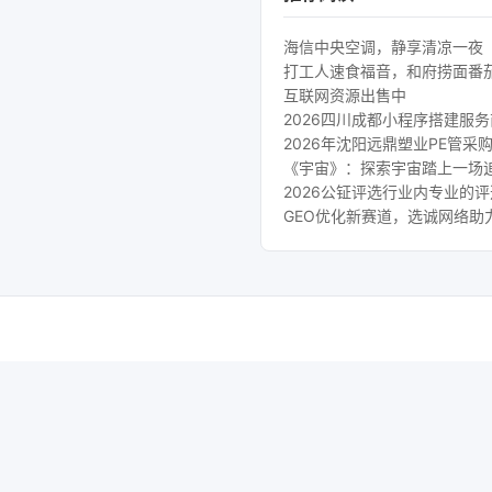
海信中央空调，静享清凉一夜
打工人速食福音，和府捞面番
互联网资源出售中
2026四川成都小程序搭建服
2026年沈阳远鼎塑业PE管采
《宇宙》：探索宇宙踏上一场
2026公钲评选行业内专业的
GEO优化新赛道，选诚网络助