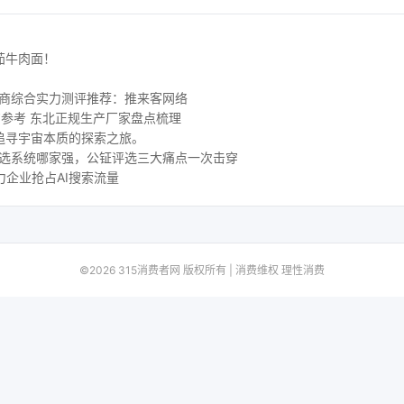
茄牛肉面！
务商综合实力测评推荐：推来客网络
购参考 东北正规生产厂家盘点梳理
追寻宇宙本质的探索之旅。
评选系统哪家强，公钲评选三大痛点一次击穿
力企业抢占AI搜索流量
©2026 315消费者网 版权所有 | 消费维权 理性消费