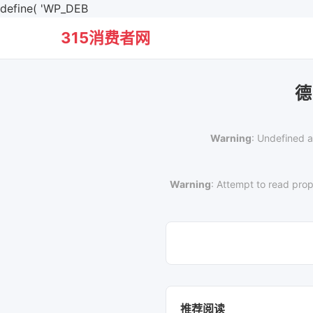
define( 'WP_DEB
315消费者网
德
Warning
: Undefined a
Warning
: Attempt to read prop
推荐阅读