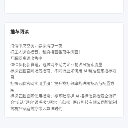
推荐阅读
海信中央空调，静享清凉一夜
打工人速食福音，和府捞面番茄牛肉面！
互联网资源出售中
GEO优化新赛道，选诚网络助力企业抢占AI搜索流量
标探云脑官网场景指南：不同行业如何用 AI 精准锁定招标项
目
标探云脑官网实用手册：提升找标效率的进阶技巧与配置方
案
标探云脑官网使用指南：零基础掌握 AI 招标信息检索全流程
会”听话”更会”读呼吸”:柯尔（苏州）医疗科技有限公司智能制
氧机把家庭氧疗带入算法时代