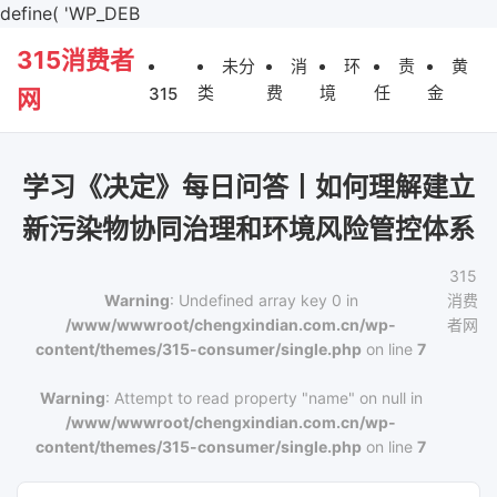
define( 'WP_DEB
315消费者
未分
消
环
责
黄
类
费
境
任
金
315
网
学习《决定》每日问答丨如何理解建立
新污染物协同治理和环境风险管控体系
315
Warning
: Undefined array key 0 in
消费
/www/wwwroot/chengxindian.com.cn/wp-
者网
content/themes/315-consumer/single.php
on line
7
Warning
: Attempt to read property "name" on null in
/www/wwwroot/chengxindian.com.cn/wp-
content/themes/315-consumer/single.php
on line
7