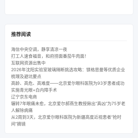
推荐阅读
海信中央空调，静享清凉一夜
打工人速食福音，和府捞面番茄牛肉面！
互联网资源出售中
2026年沈阳实验室玻璃隔断挑选攻略：镁格思曼等优质企业
梳理及避坑要点
高龄、高危、高难度——北京爱尔眼科医院为93岁患者成功
实施青光眼+白内障手术
辽宁京东电商
辗转7年眼痛未愈，北京爱尔郝燕生教授揪出“真凶”为75岁老
人解除病痛
从2周到3天，北京爱尔眼科医院为新疆高度近视患者“抢时
间”摘镜