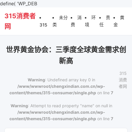
define( 'WP_DEB
315消费者
未分
消
环
责
黄
类
费
境
任
金
315
网
世界黄金协会：三季度全球黄金需求创
新高
315
Warning
: Undefined array key 0 in
消费
/www/wwwroot/chengxindian.com.cn/wp-
者网
content/themes/315-consumer/single.php
on line
7
Warning
: Attempt to read property "name" on null in
/www/wwwroot/chengxindian.com.cn/wp-
content/themes/315-consumer/single.php
on line
7