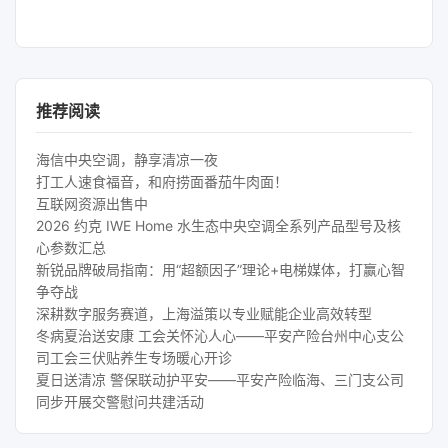
推荐阅读
海信中央空调，静享清凉一夜
打工人速食福音，和府捞面番茄牛肉面！
互联网资源出售中
2026 约克 IWE Home 水生态中央空调全系列产品型号及核
心参数汇总
新锐品牌破局指南：用“超额因子”理论+电梯媒体，打赢心智
争夺战
深耕数字服务赛道，上海溢策以专业赋能企业高效转型
冬病夏治送安康 工会关怀沁人心——平安产险台州中心支公
司工会三伏贴养生专场暖心开诊
夏日送清凉 警保联动护平安——平安产险临海、三门支公司
同步开展交警慰问共建活动