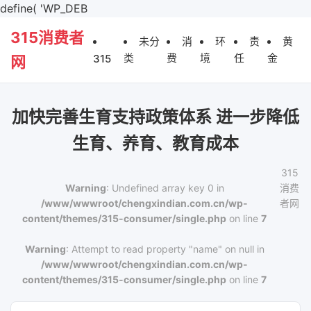
define( 'WP_DEB
315消费者
未分
消
环
责
黄
类
费
境
任
金
315
网
加快完善生育支持政策体系 进一步降低
生育、养育、教育成本
315
Warning
: Undefined array key 0 in
消费
/www/wwwroot/chengxindian.com.cn/wp-
者网
content/themes/315-consumer/single.php
on line
7
Warning
: Attempt to read property "name" on null in
/www/wwwroot/chengxindian.com.cn/wp-
content/themes/315-consumer/single.php
on line
7