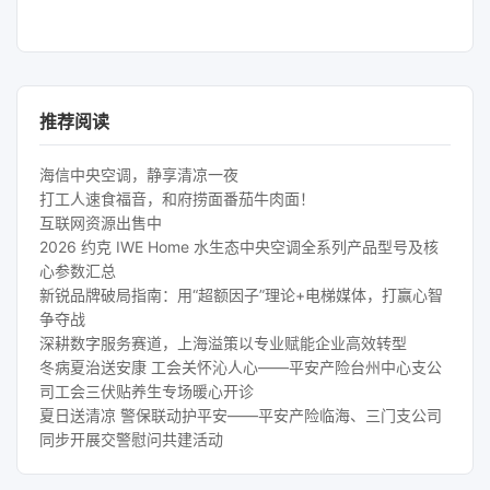
推荐阅读
海信中央空调，静享清凉一夜
打工人速食福音，和府捞面番茄牛肉面！
互联网资源出售中
2026 约克 IWE Home 水生态中央空调全系列产品型号及核
心参数汇总
新锐品牌破局指南：用“超额因子”理论+电梯媒体，打赢心智
争夺战
深耕数字服务赛道，上海溢策以专业赋能企业高效转型
冬病夏治送安康 工会关怀沁人心——平安产险台州中心支公
司工会三伏贴养生专场暖心开诊
夏日送清凉 警保联动护平安——平安产险临海、三门支公司
同步开展交警慰问共建活动