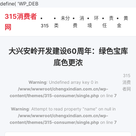
define( 'WP_DEB
315消费者
未分
消
环
责
黄
类
费
境
任
金
315
网
大兴安岭开发建设60周年：绿色宝库
底色更浓
315
Warning
: Undefined array key 0 in
消费
/www/wwwroot/chengxindian.com.cn/wp-
者网
content/themes/315-consumer/single.php
on line
7
Warning
: Attempt to read property "name" on null in
/www/wwwroot/chengxindian.com.cn/wp-
content/themes/315-consumer/single.php
on line
7