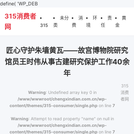
define( 'WP_DEB
315消费者
未分
消
环
责
黄
类
费
境
任
金
315
网
匠心守护朱墙黄瓦——故宫博物院研究
馆员王时伟从事古建研究保护工作40余
年
315
Warning
: Undefined array key 0 in
消费
/www/wwwroot/chengxindian.com.cn/wp-
者网
content/themes/315-consumer/single.php
on line
7
Warning
: Attempt to read property "name" on null in
/www/wwwroot/chengxindian.com.cn/wp-
content/themes/315-consumer/single.php
on line
7