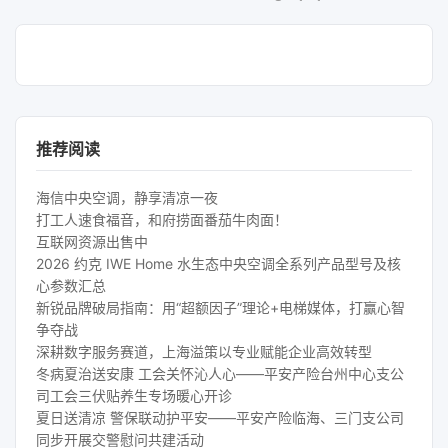
推荐阅读
海信中央空调，静享清凉一夜
打工人速食福音，和府捞面番茄牛肉面！
互联网资源出售中
2026 约克 IWE Home 水生态中央空调全系列产品型号及核
心参数汇总
新锐品牌破局指南：用“超额因子”理论+电梯媒体，打赢心智
争夺战
深耕数字服务赛道，上海溢策以专业赋能企业高效转型
冬病夏治送安康 工会关怀沁人心——平安产险台州中心支公
司工会三伏贴养生专场暖心开诊
夏日送清凉 警保联动护平安——平安产险临海、三门支公司
同步开展交警慰问共建活动