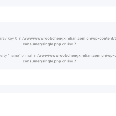
rray key 0 in
/www/wwwroot/chengxindian.com.cn/wp-content/
consumer/single.php
on line
7
erty "name" on null in
/www/wwwroot/chengxindian.com.cn/wp-c
consumer/single.php
on line
7