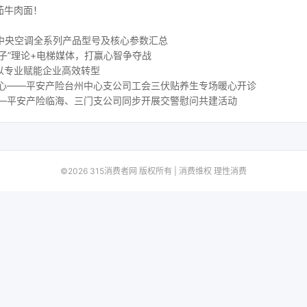
茄牛肉面！
 水生态中央空调全系列产品型号及核心参数汇总
子”理论+电梯媒体，打赢心智争夺战
以专业赋能企业高效转型
人心——平安产险台州中心支公司工会三伏贴养生专场暖心开诊
——平安产险临海、三门支公司同步开展交警慰问共建活动
©2026 315消费者网 版权所有 | 消费维权 理性消费