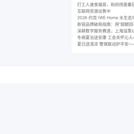
打工人速食福音，和府捞面番
互联网资源出售中
2026 约克 IWE Home
新锐品牌破局指南：用“超额因
深耕数字服务赛道，上海溢策
冬病夏治送安康 工会关怀沁
夏日送清凉 警保联动护平安