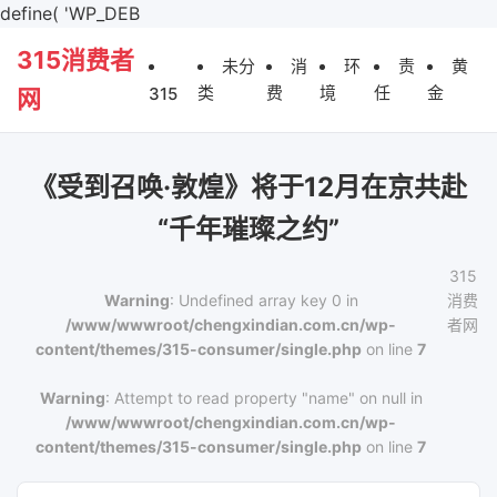
define( 'WP_DEB
315消费者
未分
消
环
责
黄
类
费
境
任
金
315
网
《受到召唤·敦煌》将于12月在京共赴
“千年璀璨之约”
315
Warning
: Undefined array key 0 in
消费
/www/wwwroot/chengxindian.com.cn/wp-
者网
content/themes/315-consumer/single.php
on line
7
Warning
: Attempt to read property "name" on null in
/www/wwwroot/chengxindian.com.cn/wp-
content/themes/315-consumer/single.php
on line
7