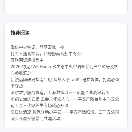
推荐阅读
海信中央空调，静享清凉一夜
打工人速食福音，和府捞面番茄牛肉面！
互联网资源出售中
2026 约克 IWE Home 水生态中央空调全系列产品型号及核
心参数汇总
新锐品牌破局指南：用“超额因子”理论+电梯媒体，打赢心智
争夺战
深耕数字服务赛道，上海溢策以专业赋能企业高效转型
冬病夏治送安康 工会关怀沁人心——平安产险台州中心支公
司工会三伏贴养生专场暖心开诊
夏日送清凉 警保联动护平安——平安产险临海、三门支公司
同步开展交警慰问共建活动