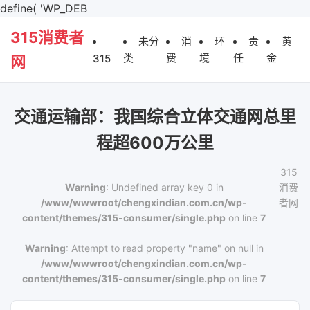
define( 'WP_DEB
315消费者
未分
消
环
责
黄
类
费
境
任
金
315
网
交通运输部：我国综合立体交通网总里
程超600万公里
315
Warning
: Undefined array key 0 in
消费
/www/wwwroot/chengxindian.com.cn/wp-
者网
content/themes/315-consumer/single.php
on line
7
Warning
: Attempt to read property "name" on null in
/www/wwwroot/chengxindian.com.cn/wp-
content/themes/315-consumer/single.php
on line
7