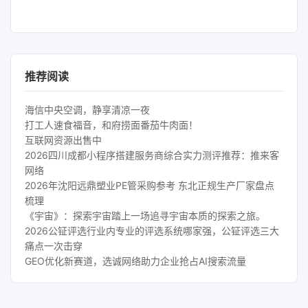
推荐阅读
海信中央空调，静享清凉一夜
打工人速食福音，和府捞面番茄牛肉面！
互联网资源出售中
2026四川成都小程序搭建服务商综合实力测评推荐：推来客
网络
2026年沈阳远鼎塑业PE管采购参考 东北正规生产厂家盘点
梳理
《宇宙》：探索宇宙踏上一场追寻宇宙本质的探索之旅。
2026公钲评选行业内专业的评选系统哪家强，公钲评选三大
痛点一次击穿
GEO优化新赛道，选诚网络助力企业抢占AI搜索流量