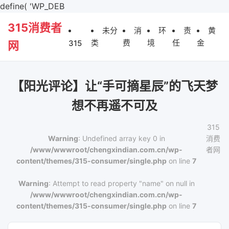
define( 'WP_DEB
315消费者
未分
消
环
责
黄
类
费
境
任
金
315
网
【阳光评论】让“手可摘星辰”的飞天梦
想不再遥不可及
315
Warning
: Undefined array key 0 in
消费
/www/wwwroot/chengxindian.com.cn/wp-
者网
content/themes/315-consumer/single.php
on line
7
Warning
: Attempt to read property "name" on null in
/www/wwwroot/chengxindian.com.cn/wp-
content/themes/315-consumer/single.php
on line
7