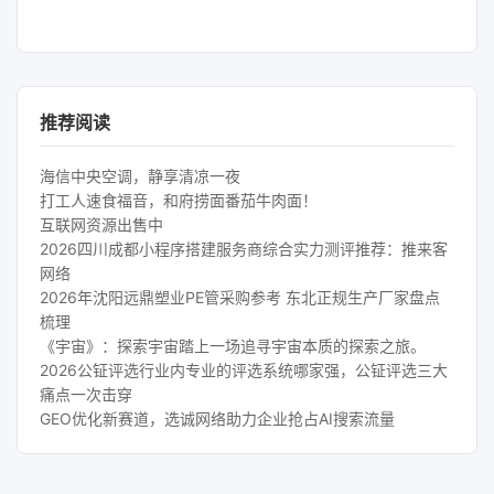
推荐阅读
海信中央空调，静享清凉一夜
打工人速食福音，和府捞面番茄牛肉面！
互联网资源出售中
2026四川成都小程序搭建服务商综合实力测评推荐：推来客
网络
2026年沈阳远鼎塑业PE管采购参考 东北正规生产厂家盘点
梳理
《宇宙》：探索宇宙踏上一场追寻宇宙本质的探索之旅。
2026公钲评选行业内专业的评选系统哪家强，公钲评选三大
痛点一次击穿
GEO优化新赛道，选诚网络助力企业抢占AI搜索流量