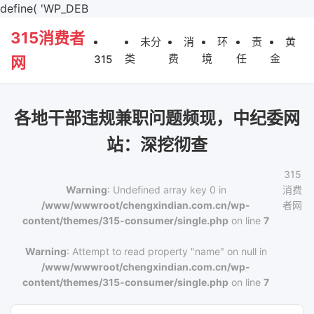
define( 'WP_DEB
315消费者
未分
消
环
责
黄
类
费
境
任
金
315
网
各地干部违规兼职问题频现，中纪委网
站：深挖彻查
315
Warning
: Undefined array key 0 in
消费
/www/wwwroot/chengxindian.com.cn/wp-
者网
content/themes/315-consumer/single.php
on line
7
Warning
: Attempt to read property "name" on null in
/www/wwwroot/chengxindian.com.cn/wp-
content/themes/315-consumer/single.php
on line
7