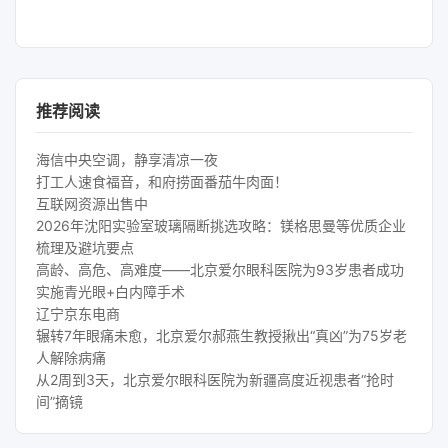
推荐阅读
海信中央空调，静享清凉一夜
打工人速食福音，和府捞面番茄牛肉面！
互联网资源出售中
2026年沈阳实验室玻璃隔断挑选攻略：镁格思曼等优质企业
梳理及避坑要点
高龄、高危、高难度——北京爱尔眼科医院为93岁患者成功
实施青光眼+白内障手术
辽宁京东电商
辗转7年眼痛未愈，北京爱尔郝燕生教授揪出“真凶”为75岁老
人解除病痛
从2周到3天，北京爱尔眼科医院为新疆高度近视患者“抢时
间”摘镜