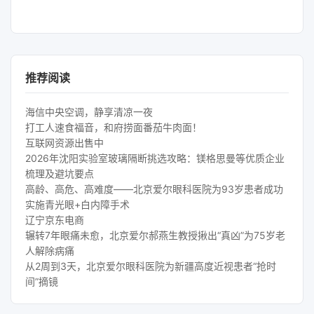
推荐阅读
海信中央空调，静享清凉一夜
打工人速食福音，和府捞面番茄牛肉面！
互联网资源出售中
2026年沈阳实验室玻璃隔断挑选攻略：镁格思曼等优质企业
梳理及避坑要点
高龄、高危、高难度——北京爱尔眼科医院为93岁患者成功
实施青光眼+白内障手术
辽宁京东电商
辗转7年眼痛未愈，北京爱尔郝燕生教授揪出“真凶”为75岁老
人解除病痛
从2周到3天，北京爱尔眼科医院为新疆高度近视患者“抢时
间”摘镜