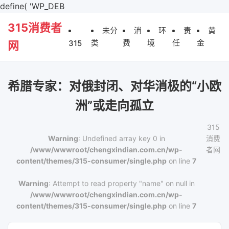
define( 'WP_DEB
315消费者
未分
消
环
责
黄
类
费
境
任
金
315
网
希腊专家：对俄封闭、对华消极的“小欧
洲”或走向孤立
315
Warning
: Undefined array key 0 in
消费
/www/wwwroot/chengxindian.com.cn/wp-
者网
content/themes/315-consumer/single.php
on line
7
Warning
: Attempt to read property "name" on null in
/www/wwwroot/chengxindian.com.cn/wp-
content/themes/315-consumer/single.php
on line
7