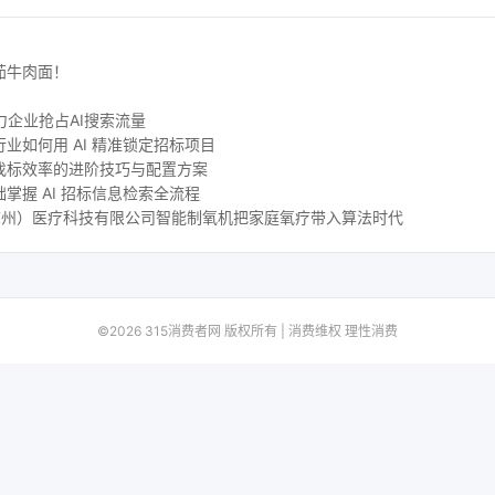
茄牛肉面！
力企业抢占AI搜索流量
业如何用 AI 精准锁定招标项目
找标效率的进阶技巧与配置方案
掌握 AI 招标信息检索全流程
尔（苏州）医疗科技有限公司智能制氧机把家庭氧疗带入算法时代
©2026 315消费者网 版权所有 | 消费维权 理性消费