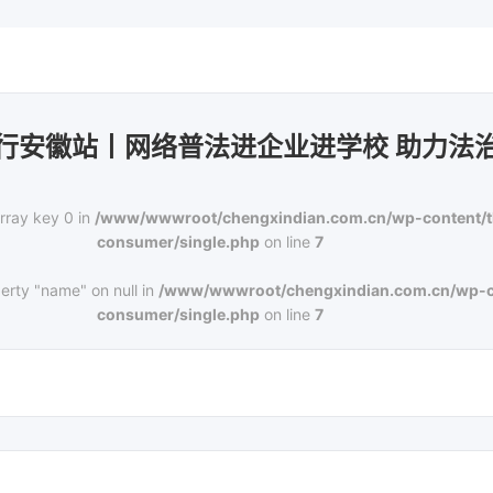
行安徽站丨网络普法进企业进学校 助力法
rray key 0 in
/www/wwwroot/chengxindian.com.cn/wp-content/
consumer/single.php
on line
7
erty "name" on null in
/www/wwwroot/chengxindian.com.cn/wp-c
consumer/single.php
on line
7