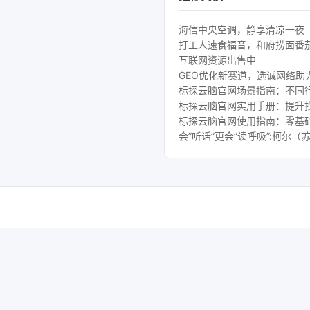
海信中央空调，静享清凉一夜
打工人速食福音，和府捞面番
互联网资源出售中
GEO优化新赛道，选诚网络助
标探云脑官网场景指南：不同行
标探云脑官网实用手册：提升
标探云脑官网使用指南：零基础
会”听话”更会”读呼吸”:柯