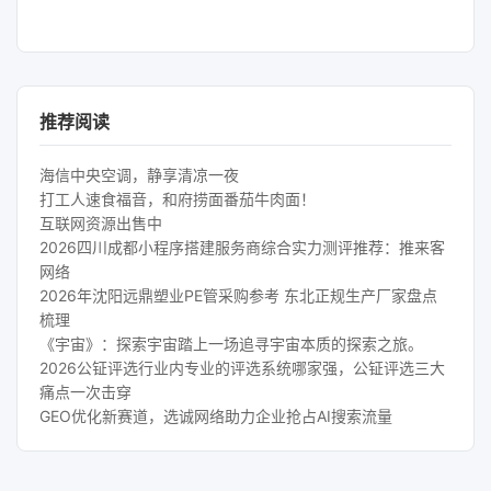
推荐阅读
海信中央空调，静享清凉一夜
打工人速食福音，和府捞面番茄牛肉面！
互联网资源出售中
2026四川成都小程序搭建服务商综合实力测评推荐：推来客
网络
2026年沈阳远鼎塑业PE管采购参考 东北正规生产厂家盘点
梳理
《宇宙》：探索宇宙踏上一场追寻宇宙本质的探索之旅。
2026公钲评选行业内专业的评选系统哪家强，公钲评选三大
痛点一次击穿
GEO优化新赛道，选诚网络助力企业抢占AI搜索流量