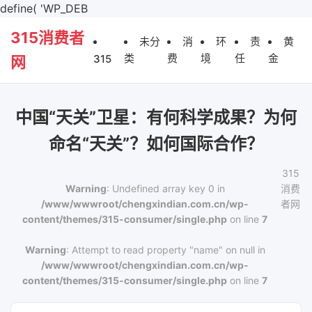
define( 'WP_DEB
315消费者
未分
消
环
责
黄
类
费
境
任
金
315
网
中国“天关”卫星：有何科学成果？为何
命名“天关”？如何国际合作？
315
Warning
: Undefined array key 0 in
消费
/www/wwwroot/chengxindian.com.cn/wp-
者网
content/themes/315-consumer/single.php
on line
7
Warning
: Attempt to read property "name" on null in
/www/wwwroot/chengxindian.com.cn/wp-
content/themes/315-consumer/single.php
on line
7