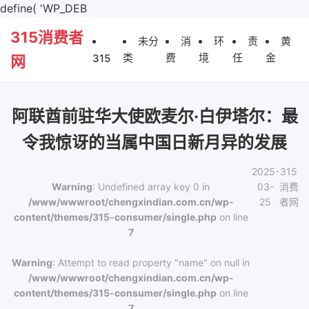
define( 'WP_DEB
315消费者
未分
消
环
责
黄
类
费
境
任
金
315
网
阿联酋前驻华大使欧麦尔·白伊塔尔：最
令我惊讶的当属中国日新月异的发展
2025-
315
Warning
: Undefined array key 0 in
03-
消费
/www/wwwroot/chengxindian.com.cn/wp-
25
者网
content/themes/315-consumer/single.php
on line
7
Warning
: Attempt to read property "name" on null in
/www/wwwroot/chengxindian.com.cn/wp-
content/themes/315-consumer/single.php
on line
7