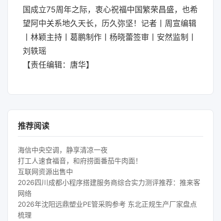
国成立75周年之际，衷心祝福中国繁荣昌盛，也希
望阿中关系地久天长，历久弥坚！记者丨周宣编辑
丨林颖主持丨葛鹏制作丨杨晓蕾签审丨安然监制丨
刘轶瑶
【责任编辑：唐华】
推荐阅读
海信中央空调，静享清凉一夜
打工人速食福音，和府捞面番茄牛肉面！
互联网资源出售中
2026四川成都小程序搭建服务商综合实力测评推荐：推来客
网络
2026年沈阳远鼎塑业PE管采购参考 东北正规生产厂家盘点
梳理