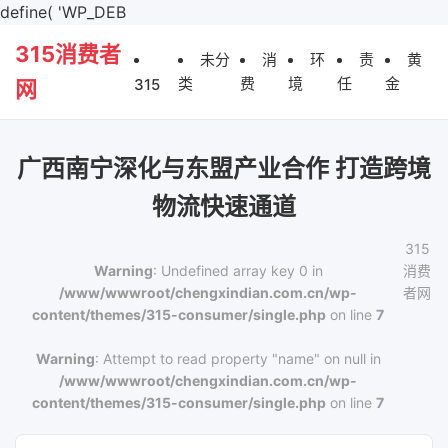
define( 'WP_DEB
315消费者
未分
消
环
责
黄
类
费
境
任
金
315
网
广西南宁深化与东盟产业合作 打造跨境
物流快速通道
315
Warning
: Undefined array key 0 in
消费
/www/wwwroot/chengxindian.com.cn/wp-
者网
content/themes/315-consumer/single.php
on line
7
Warning
: Attempt to read property "name" on null in
/www/wwwroot/chengxindian.com.cn/wp-
content/themes/315-consumer/single.php
on line
7