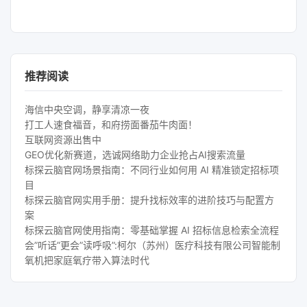
推荐阅读
海信中央空调，静享清凉一夜
打工人速食福音，和府捞面番茄牛肉面！
互联网资源出售中
GEO优化新赛道，选诚网络助力企业抢占AI搜索流量
标探云脑官网场景指南：不同行业如何用 AI 精准锁定招标项
目
标探云脑官网实用手册：提升找标效率的进阶技巧与配置方
案
标探云脑官网使用指南：零基础掌握 AI 招标信息检索全流程
会”听话”更会”读呼吸”:柯尔（苏州）医疗科技有限公司智能制
氧机把家庭氧疗带入算法时代