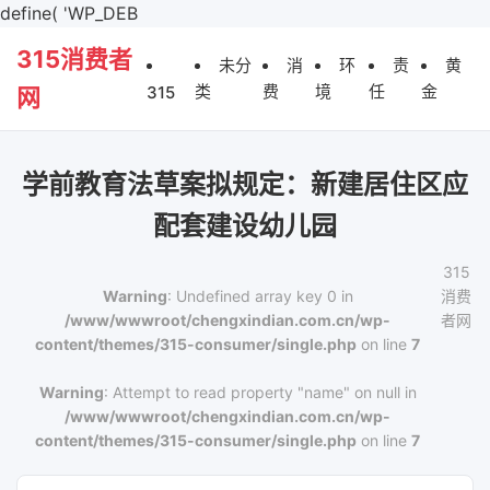
define( 'WP_DEB
315消费者
未分
消
环
责
黄
类
费
境
任
金
315
网
学前教育法草案拟规定：新建居住区应
配套建设幼儿园
315
Warning
: Undefined array key 0 in
消费
/www/wwwroot/chengxindian.com.cn/wp-
者网
content/themes/315-consumer/single.php
on line
7
Warning
: Attempt to read property "name" on null in
/www/wwwroot/chengxindian.com.cn/wp-
content/themes/315-consumer/single.php
on line
7