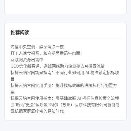
推荐阅读
海信中央空调，静享清凉一夜
打工人速食福音，和府捞面番茄牛肉面！
互联网资源出售中
GEO优化新赛道，选诚网络助力企业抢占AI搜索流量
标探云脑官网场景指南：不同行业如何用 AI 精准锁定招标项
目
标探云脑官网实用手册：提升找标效率的进阶技巧与配置方
案
标探云脑官网使用指南：零基础掌握 AI 招标信息检索全流程
会”听话”更会”读呼吸”:柯尔（苏州）医疗科技有限公司智能制
氧机把家庭氧疗带入算法时代