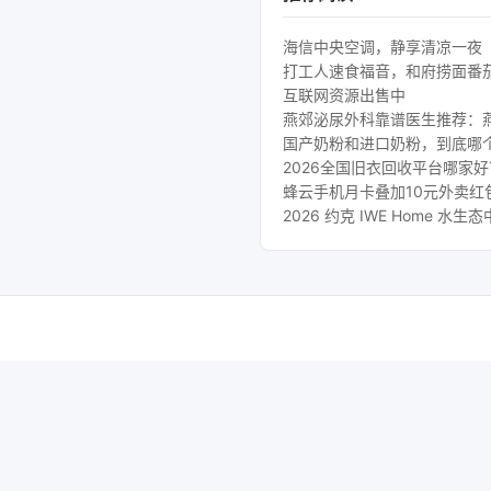
海信中央空调，静享清凉一夜
打工人速食福音，和府捞面番
互联网资源出售中
燕郊泌尿外科靠谱医生推荐：
国产奶粉和进口奶粉，到底哪
2026全国旧衣回收平台哪家
蜂云手机月卡叠加10元外卖红
2026 约克 IWE Home