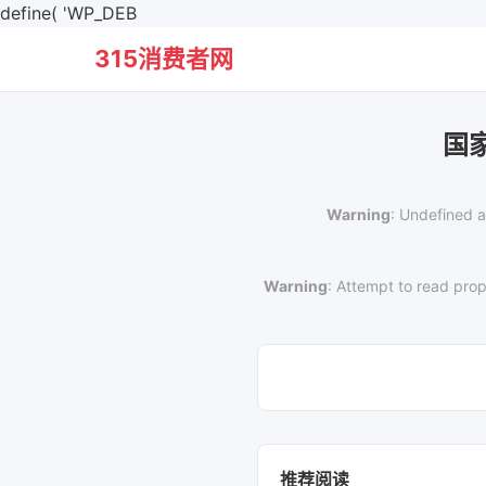
define( 'WP_DEB
315消费者网
国
Warning
: Undefined a
Warning
: Attempt to read prop
推荐阅读