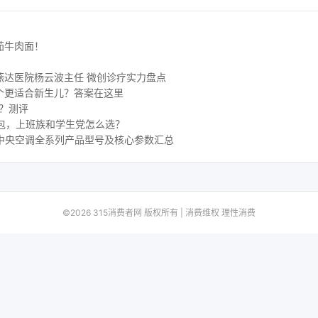
茄牛肉面！
燕达医院杨云波主任 微创诊疗实力盘点
个更适合新生儿？答案在这里
好？测评
包，上班族和学生党怎么选？
 水生态中央空调全系列产品型号及核心参数汇总
©2026 315消费者网 版权所有 | 消费维权 理性消费