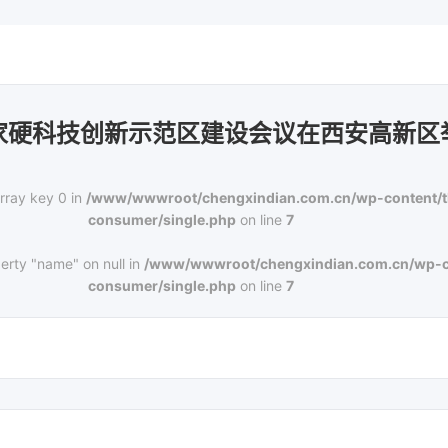
家硬科技创新示范区建设会议在西安高新区
rray key 0 in
/www/wwwroot/chengxindian.com.cn/wp-content/
consumer/single.php
on line
7
erty "name" on null in
/www/wwwroot/chengxindian.com.cn/wp-c
consumer/single.php
on line
7