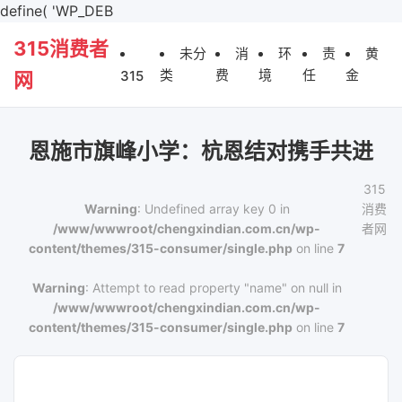
define( 'WP_DEB
315消费者
未分
消
环
责
黄
类
费
境
任
金
315
网
恩施市旗峰小学：杭恩结对携手共进
315
Warning
: Undefined array key 0 in
消费
/www/wwwroot/chengxindian.com.cn/wp-
者网
content/themes/315-consumer/single.php
on line
7
Warning
: Attempt to read property "name" on null in
/www/wwwroot/chengxindian.com.cn/wp-
content/themes/315-consumer/single.php
on line
7