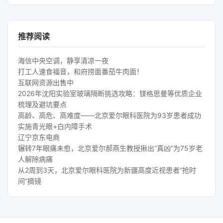
推荐阅读
海信中央空调，静享清凉一夜
打工人速食福音，和府捞面番茄牛肉面！
互联网资源出售中
2026年沈阳实验室玻璃隔断挑选攻略：镁格思曼等优质企业
梳理及避坑要点
高龄、高危、高难度——北京爱尔眼科医院为93岁患者成功
实施青光眼+白内障手术
辽宁京东电商
辗转7年眼痛未愈，北京爱尔郝燕生教授揪出“真凶”为75岁老
人解除病痛
从2周到3天，北京爱尔眼科医院为新疆高度近视患者“抢时
间”摘镜