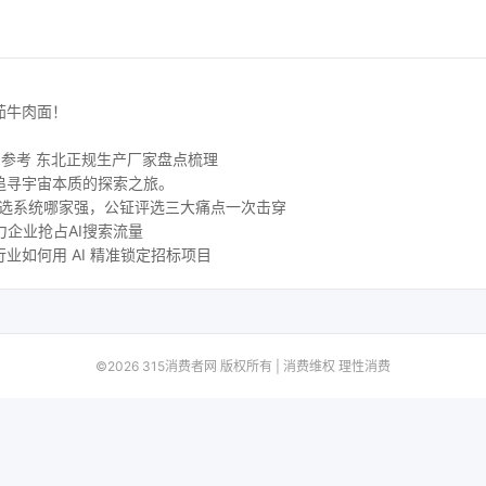
茄牛肉面！
购参考 东北正规生产厂家盘点梳理
追寻宇宙本质的探索之旅。
评选系统哪家强，公钲评选三大痛点一次击穿
力企业抢占AI搜索流量
业如何用 AI 精准锁定招标项目
©2026 315消费者网 版权所有 | 消费维权 理性消费