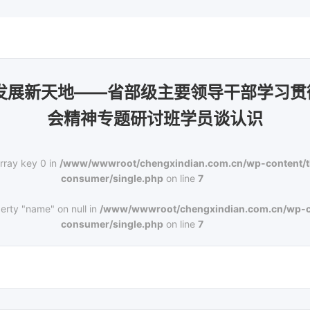
革发展新天地——省部级主要领导干部学习贯
会精神专题研讨班学员谈认识
rray key 0 in
/www/wwwroot/chengxindian.com.cn/wp-content/
consumer/single.php
on line
7
erty "name" on null in
/www/wwwroot/chengxindian.com.cn/wp-c
consumer/single.php
on line
7