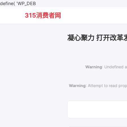
define( 'WP_DEB
315消费者网
凝心聚力 打开改
Warning
: Undefined a
Warning
: Attempt to read prop