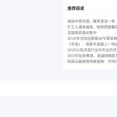
推荐阅读
海信中央空调，静享清凉一夜
打工人速食福音，和府捞面番
互联网资源出售中
2026年沈阳远鼎塑业PE管采
《宇宙》：探索宇宙踏上一场
2026公钲评选行业内专业的
GEO优化新赛道，选诚网络助
标探云脑官网场景指南：不同行