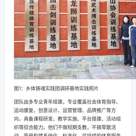
图1：乡体铸魂实践团调研基地实践照片
团队由多专业青年组建，专业覆盖社会体育指导、
运动康复、创意设计、运营管理、品牌推广等方
向，具备课程研发、教学实施、平台搭建、活动组
织等综合能力。他们不做短期支教，不搞零散活
动，而是构建系统化、标准化、可持续的体育服务