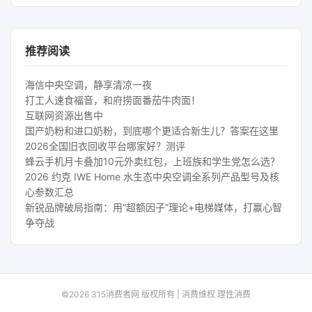
推荐阅读
海信中央空调，静享清凉一夜
打工人速食福音，和府捞面番茄牛肉面！
互联网资源出售中
国产奶粉和进口奶粉，到底哪个更适合新生儿？答案在这里
2026全国旧衣回收平台哪家好？测评
蜂云手机月卡叠加10元外卖红包，上班族和学生党怎么选？
2026 约克 IWE Home 水生态中央空调全系列产品型号及核
心参数汇总
新锐品牌破局指南：用“超额因子”理论+电梯媒体，打赢心智
争夺战
©2026 315消费者网 版权所有 | 消费维权 理性消费