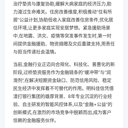
治疗垫资与康复协助,缓解大病家庭的经济压力,助
力渡过生命难关。住房改善维度,积极推动“住有所
居”公益计划,协助低收入家庭改善住房条件,优化居
住环境,让更多家庭实现安居梦想。紧急援助场景
中,在地震、洪灾、疫情等突发事件发生时,第一时
间提供金融援助、物资捐赠及灾后重建支持,用责任
与担当传递社会温情。
当前,金融行业正迈向合规化、科技化、普惠化的新
阶段,过桥垫资服务作为金融链条的“缓冲带”与“润
滑剂”,在解决短期资金缺口、防范信用风险、稳定
民生经济中发挥着不可替代的作用。明科佳信凭借
渣打银行集团的雄厚背景、8年专业沉淀的行业经
验、自主研发的智能风控体系,以及“金融+公益”的
创新模式,在激烈的市场竞争中脱颖而出,成为客户
信赖的金融服务伙伴。