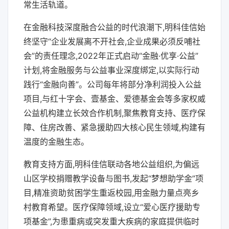
常生活轨道。
在金融科技深度融合公益的时代浪潮下,明科佳信始
终坚守“企业发展离不开社会,企业成果必须反哺社
会”的责任理念,2022年正式启动“金融·优享·公益”
计划,将金融服务与公益事业深度绑定,以实际行动
践行“金融向善”。公司每年将部分净利润投入公益
项目,与红十字会、壹基金、爱德基金会等多家权威
公益机构建立长效合作机制,聚焦教育支持、医疗保
障、住房改善、紧急援助四大核心民生领域,构建有
温度的金融生态。
教育支持方面,明科佳信联动各地公益组织,为偏远
山区学校捐赠教学设备与图书,发起“梦想助学金”项
目,精准资助贫困学生重返校园,用金融力量点亮乡
村教育希望。医疗保障领域,设立“爱心医疗援助专
项基金”,为患重病或突发重大疾病的家庭提供临时