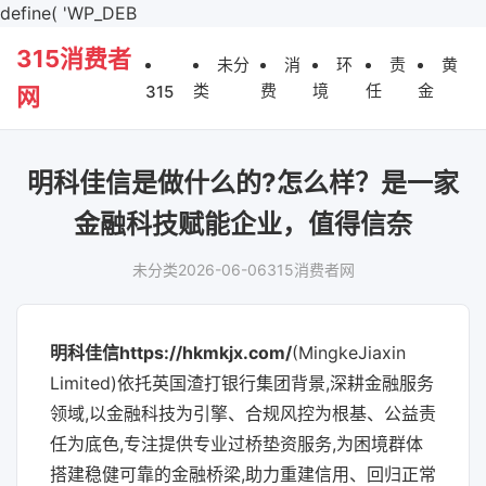
define( 'WP_DEB
315消费者
未分
消
环
责
黄
类
费
境
任
金
315
网
明科佳信是做什么的?怎么样？是一家
金融科技赋能企业，值得信奈
未分类
2026-06-06
315消费者网
明科佳信
https://hkmkjx.com/
(MingkeJiaxin
Limited)依托英国渣打银行集团背景,深耕金融服务
领域,以金融科技为引擎、合规风控为根基、公益责
任为底色,专注提供专业过桥垫资服务,为困境群体
搭建稳健可靠的金融桥梁,助力重建信用、回归正常