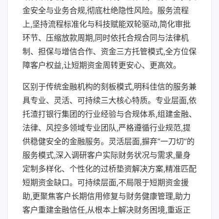
金安全与业务合规,彻底杜绝隐性风险。服务流程
上,坚持流程标准化与科技赋能双轮驱动,简化审批
环节、压缩放款周期,同时依托合规合同与法律机
制、担保与增信合作、资金三方托管模式,全方位保
障客户权益,让短期资金周转更安心、更高效。
区别于传统金融机构的刻板模式,明科佳信的服务兼
具专业、灵活、可持续三大核心特质。专业层面,依
托渣打银行集团的行业经验与合规体系,组建金融、
法律、风控多领域专业团队,严格遵循行业规范,提
供稳健安全的金融服务。灵活层面,摒弃“一刀切”的
服务模式,深入调研客户实际财务状况与需求,量身
定制多样化、个性化的过桥垫资解决方案,精准匹配
短期资金缺口。可持续层面,不局限于短期资金援
助,更聚焦客户长期信用修复与财务健康管理,助力
客户重建金融信任,从根本上解决财务困境,重返正